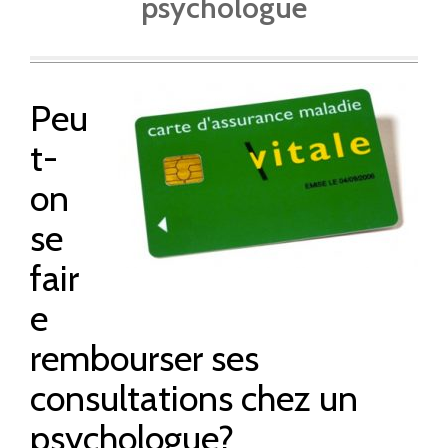
psychologue
Peu
t-
on
se
fair
carte vitale
e
rembourser ses
consultations chez un
psychologue?